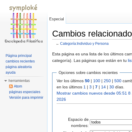
Especial
Cambios relacionado
←
Categoría:Individuo y Persona
Saltar a:
navegación
,
buscar
Esta página es una lista de los últimos c
Página principal
categoría). Las páginas que están en tu
li
cambios recientes
página aleatoria
ayuda
Opciones sobre cambios recientes
Ver los últimos
50
|
100
|
250
|
500
camb
herramientas
Atom
en los últimos
1
|
3
|
7
|
14
|
30
días.
páginas especiales
Mostrar cambios nuevos desde 05:51 8
Versión para imprimir
2026
Espacio de
nombres: