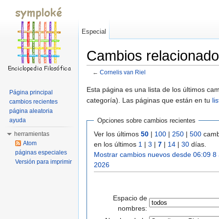
Especial
Cambios relacionado
←
Cornelis van Riel
Saltar a:
navegación
,
buscar
Esta página es una lista de los últimos c
Página principal
categoría). Las páginas que están en tu
li
cambios recientes
página aleatoria
ayuda
Opciones sobre cambios recientes
Ver los últimos
50
|
100
|
250
|
500
camb
herramientas
Atom
en los últimos
1
|
3
|
7
|
14
|
30
días.
páginas especiales
Mostrar cambios nuevos desde 06:09 8
Versión para imprimir
2026
Espacio de
nombres: