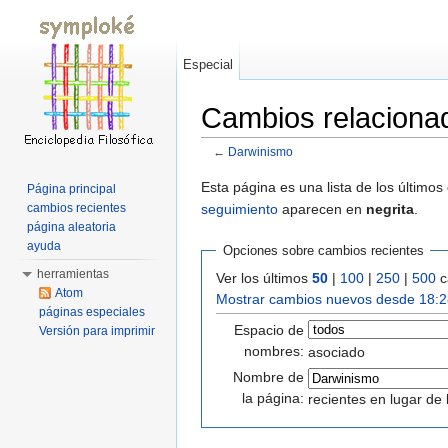
Especial
Cambios relaciona
←
Darwinismo
Saltar a:
navegación
,
buscar
Esta página es una lista de los último
Página principal
seguimiento
aparecen en
negrita
.
cambios recientes
página aleatoria
ayuda
Opciones sobre cambios recientes
herramientas
Ver los últimos
50
|
100
|
250
|
500
c
Atom
Mostrar cambios nuevos desde 18:2
páginas especiales
Espacio de
Versión para imprimir
nombres:
asociado
Nombre de
la página:
recientes en lugar de 