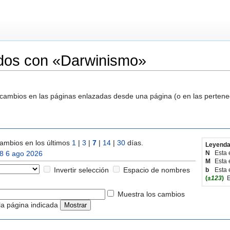
dos con «Darwinismo»
s cambios en las páginas enlazadas desde una página (o en las perten
ambios en los últimos
1
|
3
|
7
|
14
|
30
días.
Leyenda
8 6 ago 2026
N
Esta 
M
Esta 
Invertir selección
Espacio de nombres
b
Esta 
(
±123
)
E
Muestra los cambios
la página indicada