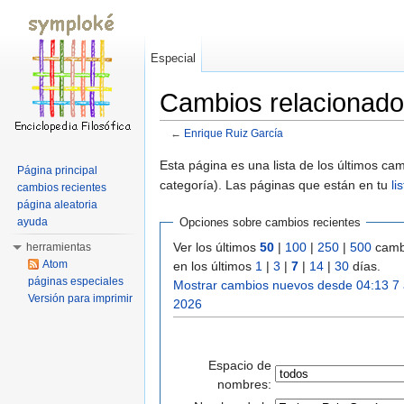
Especial
Cambios relacionado
←
Enrique Ruiz García
Saltar a:
navegación
,
buscar
Esta página es una lista de los últimos c
Página principal
categoría). Las páginas que están en tu
li
cambios recientes
página aleatoria
ayuda
Opciones sobre cambios recientes
Ver los últimos
50
|
100
|
250
|
500
camb
herramientas
Atom
en los últimos
1
|
3
|
7
|
14
|
30
días.
páginas especiales
Mostrar cambios nuevos desde 04:13 7
Versión para imprimir
2026
Espacio de
nombres: