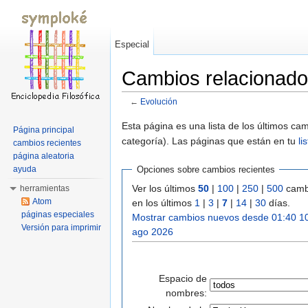
Especial
Cambios relacionado
←
Evolución
Saltar a:
navegación
,
buscar
Esta página es una lista de los últimos c
Página principal
categoría). Las páginas que están en tu
li
cambios recientes
página aleatoria
ayuda
Opciones sobre cambios recientes
Ver los últimos
50
|
100
|
250
|
500
camb
herramientas
Atom
en los últimos
1
|
3
|
7
|
14
|
30
días.
páginas especiales
Mostrar cambios nuevos desde 01:40 1
Versión para imprimir
ago 2026
Espacio de
nombres: