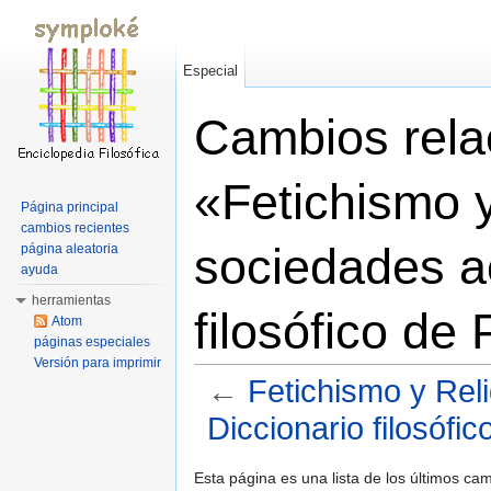
Especial
Cambios rela
«Fetichismo y
Página principal
cambios recientes
sociedades ac
página aleatoria
ayuda
herramientas
filosófico de
Atom
páginas especiales
Versión para imprimir
←
Fetichismo y Reli
Diccionario filosófi
Saltar a:
navegación
,
buscar
Esta página es una lista de los últimos c