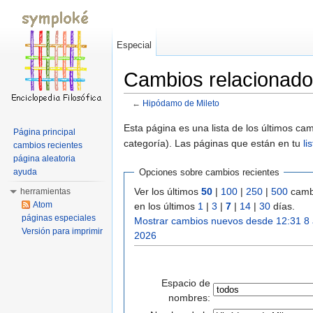
Especial
Cambios relacionado
←
Hipódamo de Mileto
Saltar a:
navegación
,
buscar
Esta página es una lista de los últimos c
Página principal
categoría). Las páginas que están en tu
li
cambios recientes
página aleatoria
ayuda
Opciones sobre cambios recientes
Ver los últimos
50
|
100
|
250
|
500
camb
herramientas
Atom
en los últimos
1
|
3
|
7
|
14
|
30
días.
páginas especiales
Mostrar cambios nuevos desde 12:31 8
Versión para imprimir
2026
Espacio de
nombres: