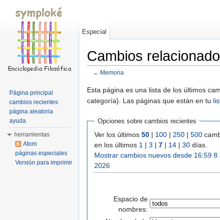
Especial
Cambios relacionad
←
Memoria
Saltar a:
navegación
,
buscar
Esta página es una lista de los últimos c
Página principal
categoría). Las páginas que están en tu
li
cambios recientes
página aleatoria
ayuda
Opciones sobre cambios recientes
Ver los últimos
50
|
100
|
250
|
500
camb
herramientas
Atom
en los últimos
1
|
3
|
7
|
14
|
30
días.
páginas especiales
Mostrar cambios nuevos desde 16:59 8
Versión para imprimir
2026
Espacio de
nombres: