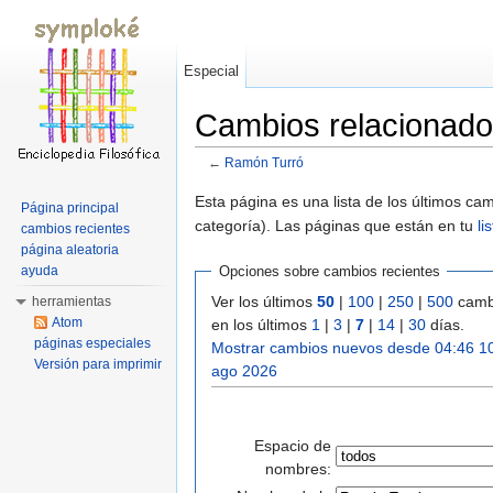
Especial
Cambios relacionad
←
Ramón Turró
Saltar a:
navegación
,
buscar
Esta página es una lista de los últimos c
Página principal
categoría). Las páginas que están en tu
li
cambios recientes
página aleatoria
ayuda
Opciones sobre cambios recientes
Ver los últimos
50
|
100
|
250
|
500
camb
herramientas
Atom
en los últimos
1
|
3
|
7
|
14
|
30
días.
páginas especiales
Mostrar cambios nuevos desde 04:46 1
Versión para imprimir
ago 2026
Espacio de
nombres: