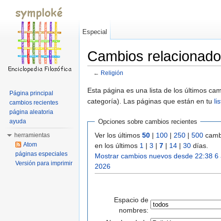
Especial
Cambios relacionado
←
Religión
Saltar a:
navegación
,
buscar
Esta página es una lista de los últimos c
Página principal
categoría). Las páginas que están en tu
li
cambios recientes
página aleatoria
ayuda
Opciones sobre cambios recientes
Ver los últimos
50
|
100
|
250
|
500
camb
herramientas
Atom
en los últimos
1
|
3
|
7
|
14
|
30
días.
páginas especiales
Mostrar cambios nuevos desde 22:38 6
Versión para imprimir
2026
Espacio de
nombres: