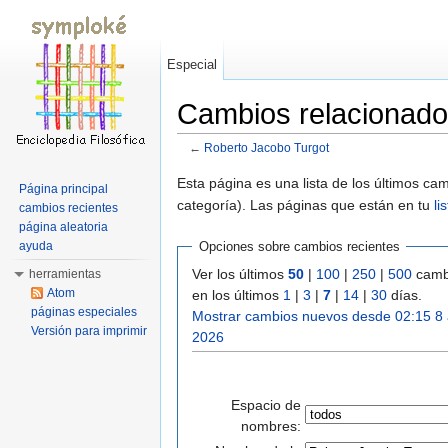
Especial
Cambios relacionado
←
Roberto Jacobo Turgot
Saltar a:
navegación
,
buscar
Esta página es una lista de los últimos c
Página principal
categoría). Las páginas que están en tu
li
cambios recientes
página aleatoria
ayuda
Opciones sobre cambios recientes
Ver los últimos
50
|
100
|
250
|
500
camb
herramientas
Atom
en los últimos
1
|
3
|
7
|
14
|
30
días.
páginas especiales
Mostrar cambios nuevos desde 02:15 8
Versión para imprimir
2026
Espacio de
nombres: