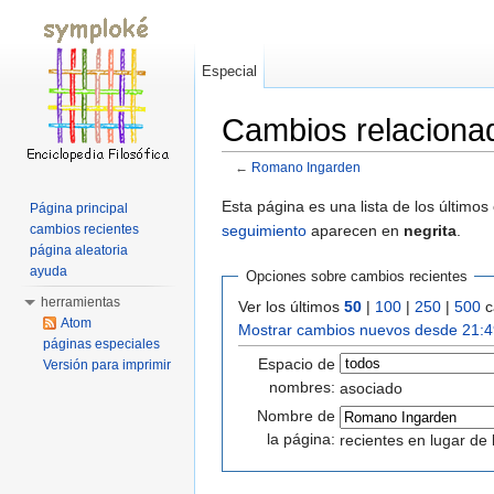
Especial
Cambios relacion
←
Romano Ingarden
Saltar a:
navegación
,
buscar
Esta página es una lista de los último
Página principal
seguimiento
aparecen en
negrita
.
cambios recientes
página aleatoria
ayuda
Opciones sobre cambios recientes
herramientas
Ver los últimos
50
|
100
|
250
|
500
c
Atom
Mostrar cambios nuevos desde 21:4
páginas especiales
Espacio de
Versión para imprimir
nombres:
asociado
Nombre de
la página:
recientes en lugar de 