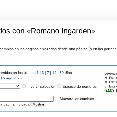
ados con «Romano Ingarden»
s cambios en las páginas enlazadas desde una página (o en las perten
ambios en los últimos
1
|
3
|
7
|
14
|
30
días.
Leyenda
9 6 ago 2026
N
Esta 
M
Esta 
Invertir selección
Espacio de nombres
b
Esta 
(
±123
)
E
Muestra los cambios
la página indicada