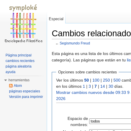
Especial
Cambios relacionad
←
Segismundo Freud
Saltar a:
navegación
,
buscar
Esta página es una lista de los últimos c
Página principal
categoría). Las páginas que están en tu
li
cambios recientes
página aleatoria
ayuda
Opciones sobre cambios recientes
Ver los últimos
50
|
100
|
250
|
500
camb
herramientas
Atom
en los últimos
1
|
3
|
7
|
14
|
30
días.
páginas especiales
Mostrar cambios nuevos desde 09:33 9
Versión para imprimir
2026
Espacio de
nombres: