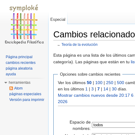
Especial
Cambios relacionados
←
Teoría de la evolución
Saltar a:
navegación
,
buscar
Esta página es una lista de los últimos c
Página principal
categoría). Las páginas que están en tu
li
cambios recientes
página aleatoria
ayuda
Opciones sobre cambios recientes
Ver los últimos
50
|
100
|
250
|
500
camb
herramientas
Atom
en los últimos
1
|
3
|
7
|
14
|
30
días.
páginas especiales
Mostrar cambios nuevos desde 20:17 6
Versión para imprimir
2026
Espacio de
nombres: