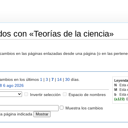
os con «Teorías de la ciencia»
s cambios en las páginas enlazadas desde una página (o en las perten
ambios en los últimos
1
|
3
|
7
|
14
|
30
días.
Leyenda
8 6 ago 2026
N
Esta 
M
Esta 
Invertir selección
Espacio de nombres
b
Esta 
(
±123
)
E
Muestra los cambios
la página indicada