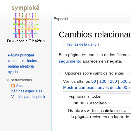
Especial
Cambios relacionad
←
Teorías de la ciencia
Saltar a:
navegación
,
buscar
Esta página es una lista de los último
Página principal
seguimiento
aparecen en
negrita
.
cambios recientes
página aleatoria
ayuda
Opciones sobre cambios recientes
herramientas
Ver los últimos
50
|
100
|
250
|
500
c
Atom
Mostrar cambios nuevos desde 00:5
páginas especiales
Espacio de
Versión para imprimir
nombres:
asociado
Nombre de
la página:
recientes en lugar de 