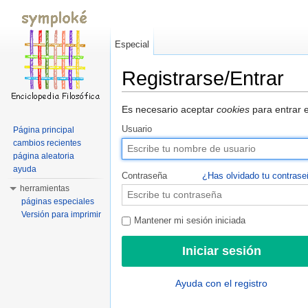
Especial
Registrarse/Entrar
Saltar a:
navegación
,
buscar
Es necesario aceptar
cookies
para entrar e
Usuario
Página principal
cambios recientes
página aleatoria
ayuda
Contraseña
¿Has olvidado tu contras
herramientas
páginas especiales
Versión para imprimir
Mantener mi sesión iniciada
Ayuda con el registro