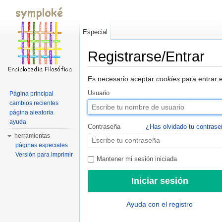
Especial
Registrarse/Entrar
Saltar a:
navegación
,
buscar
Es necesario aceptar
cookies
para entrar e
Usuario
Página principal
cambios recientes
página aleatoria
ayuda
Contraseña
¿Has olvidado tu contras
herramientas
páginas especiales
Versión para imprimir
Mantener mi sesión iniciada
Ayuda con el registro