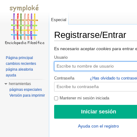
Especial
Registrarse/Entrar
Saltar a:
navegación
,
buscar
Es necesario aceptar
cookies
para entrar e
Usuario
Página principal
cambios recientes
página aleatoria
ayuda
Contraseña
¿Has olvidado tu contras
herramientas
páginas especiales
Versión para imprimir
Mantener mi sesión iniciada
Ayuda con el registro