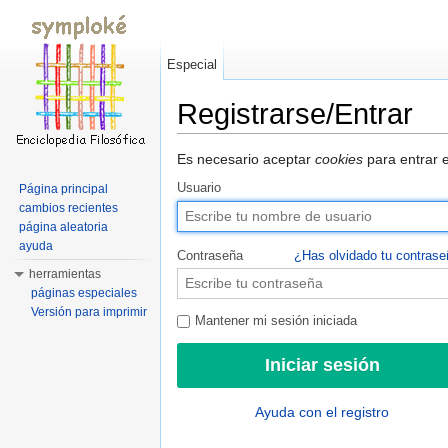
Especial
Registrarse/Entrar
Saltar a:
navegación
,
buscar
Es necesario aceptar
cookies
para entrar e
Usuario
Página principal
cambios recientes
página aleatoria
ayuda
Contraseña
¿Has olvidado tu contras
herramientas
páginas especiales
Versión para imprimir
Mantener mi sesión iniciada
Ayuda con el registro