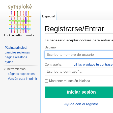
Especial
Registrarse/Entrar
Saltar a:
navegación
,
buscar
Es necesario aceptar
cookies
para entrar e
Usuario
Página principal
cambios recientes
página aleatoria
ayuda
Contraseña
¿Has olvidado tu contras
herramientas
páginas especiales
Versión para imprimir
Mantener mi sesión iniciada
Ayuda con el registro