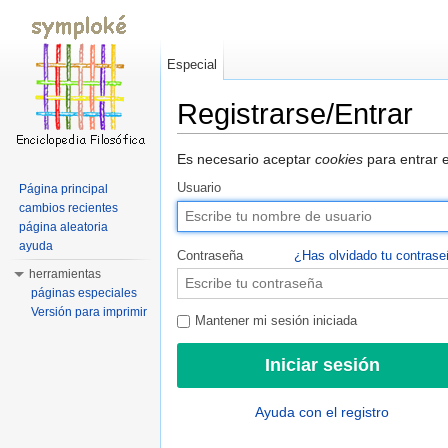
Especial
Registrarse/Entrar
Saltar a:
navegación
,
buscar
Es necesario aceptar
cookies
para entrar e
Usuario
Página principal
cambios recientes
página aleatoria
ayuda
Contraseña
¿Has olvidado tu contras
herramientas
páginas especiales
Versión para imprimir
Mantener mi sesión iniciada
Ayuda con el registro