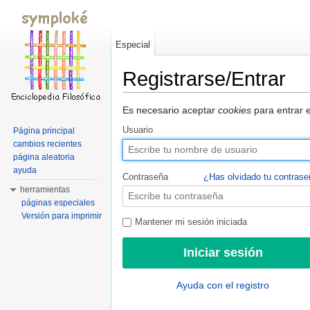
Especial
Registrarse/Entrar
Saltar a:
navegación
,
buscar
Es necesario aceptar
cookies
para entrar e
Usuario
Página principal
cambios recientes
página aleatoria
ayuda
Contraseña
¿Has olvidado tu contras
herramientas
páginas especiales
Versión para imprimir
Mantener mi sesión iniciada
Ayuda con el registro