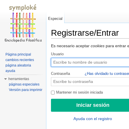
Especial
Registrarse/Entrar
Saltar a:
navegación
,
buscar
Es necesario aceptar
cookies
para entrar e
Usuario
Página principal
cambios recientes
página aleatoria
ayuda
Contraseña
¿Has olvidado tu contras
herramientas
páginas especiales
Versión para imprimir
Mantener mi sesión iniciada
Ayuda con el registro