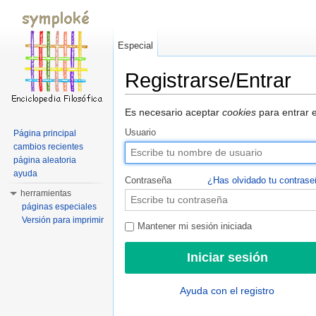
Especial
Registrarse/Entrar
Saltar a:
navegación
,
buscar
Es necesario aceptar
cookies
para entrar e
Usuario
Página principal
cambios recientes
página aleatoria
ayuda
Contraseña
¿Has olvidado tu contras
herramientas
páginas especiales
Versión para imprimir
Mantener mi sesión iniciada
Ayuda con el registro