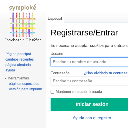
Especial
Registrarse/Entrar
Saltar a:
navegación
,
buscar
Es necesario aceptar
cookies
para entrar e
Usuario
Página principal
cambios recientes
página aleatoria
ayuda
Contraseña
¿Has olvidado tu contras
herramientas
páginas especiales
Versión para imprimir
Mantener mi sesión iniciada
Ayuda con el registro