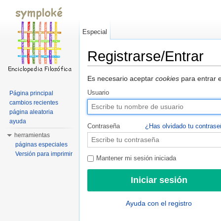
Especial
Registrarse/Entrar
Saltar a:
navegación
,
buscar
Es necesario aceptar
cookies
para entrar e
Usuario
Página principal
cambios recientes
página aleatoria
ayuda
Contraseña
¿Has olvidado tu contras
herramientas
páginas especiales
Versión para imprimir
Mantener mi sesión iniciada
Ayuda con el registro