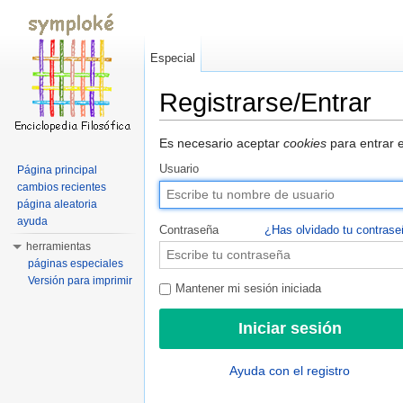
Especial
Registrarse/Entrar
Saltar a:
navegación
,
buscar
Es necesario aceptar
cookies
para entrar e
Usuario
Página principal
cambios recientes
página aleatoria
ayuda
Contraseña
¿Has olvidado tu contras
herramientas
páginas especiales
Versión para imprimir
Mantener mi sesión iniciada
Ayuda con el registro