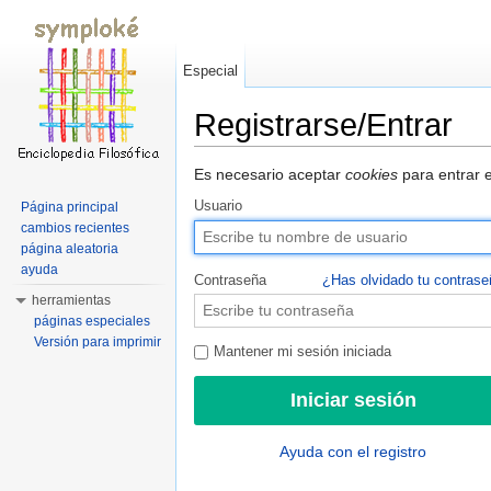
Especial
Registrarse/Entrar
Saltar a:
navegación
,
buscar
Es necesario aceptar
cookies
para entrar e
Usuario
Página principal
cambios recientes
página aleatoria
ayuda
Contraseña
¿Has olvidado tu contras
herramientas
páginas especiales
Versión para imprimir
Mantener mi sesión iniciada
Ayuda con el registro