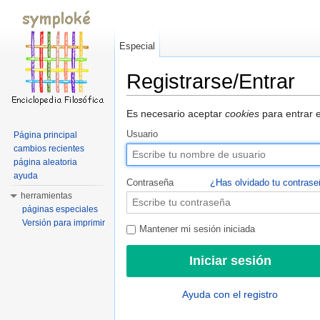
Especial
Registrarse/Entrar
Saltar a:
navegación
,
buscar
Es necesario aceptar
cookies
para entrar e
Usuario
Página principal
cambios recientes
página aleatoria
ayuda
Contraseña
¿Has olvidado tu contras
herramientas
páginas especiales
Versión para imprimir
Mantener mi sesión iniciada
Ayuda con el registro