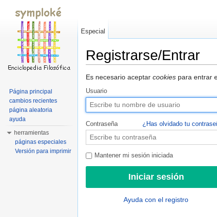
Especial
Registrarse/Entrar
Saltar a:
navegación
,
buscar
Es necesario aceptar
cookies
para entrar e
Usuario
Página principal
cambios recientes
página aleatoria
ayuda
Contraseña
¿Has olvidado tu contras
herramientas
páginas especiales
Versión para imprimir
Mantener mi sesión iniciada
Ayuda con el registro