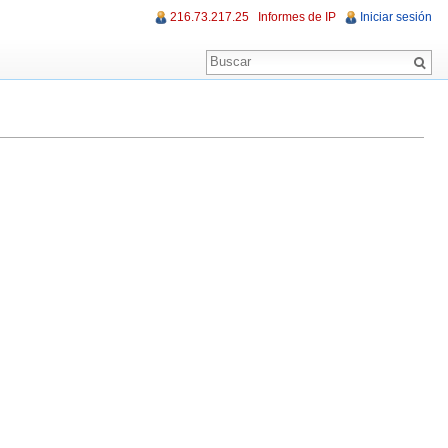
216.73.217.25
Informes de IP
Iniciar sesión