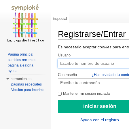
Especial
Registrarse/Entrar
Saltar a:
navegación
,
buscar
Es necesario aceptar
cookies
para entr
Página principal
Usuario
cambios recientes
página aleatoria
ayuda
Contraseña
¿Has olvidado tu cont
herramientas
páginas especiales
Versión para imprimir
Mantener mi sesión iniciada
Ayuda con el registro