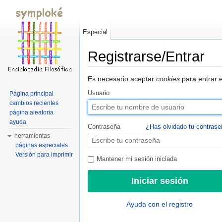
Especial
Registrarse/Entrar
Saltar a:
navegación
,
buscar
Es necesario aceptar
cookies
para entrar e
Usuario
Página principal
cambios recientes
página aleatoria
ayuda
Contraseña
¿Has olvidado tu contras
herramientas
páginas especiales
Versión para imprimir
Mantener mi sesión iniciada
Ayuda con el registro