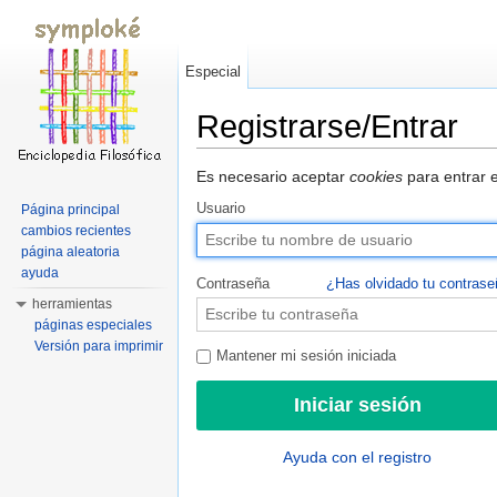
Especial
Registrarse/Entrar
Saltar a:
navegación
,
buscar
Es necesario aceptar
cookies
para entrar e
Usuario
Página principal
cambios recientes
página aleatoria
ayuda
Contraseña
¿Has olvidado tu contras
herramientas
páginas especiales
Versión para imprimir
Mantener mi sesión iniciada
Ayuda con el registro