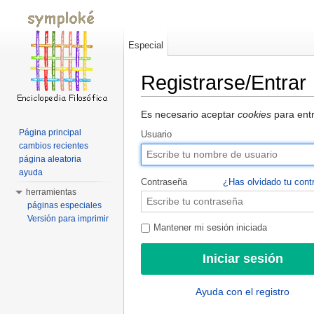
Especial
Registrarse/Entrar
Saltar a:
navegación
,
buscar
Es necesario aceptar
cookies
para entr
Página principal
Usuario
cambios recientes
página aleatoria
ayuda
Contraseña
¿Has olvidado tu cont
herramientas
páginas especiales
Versión para imprimir
Mantener mi sesión iniciada
Ayuda con el registro