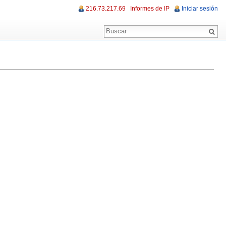
216.73.217.69
Informes de IP
Iniciar sesión