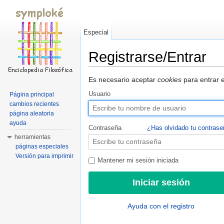
Especial
Registrarse/Entrar
Saltar a:
navegación
,
buscar
Es necesario aceptar
cookies
para entrar e
Usuario
Página principal
cambios recientes
página aleatoria
ayuda
Contraseña
¿Has olvidado tu contras
herramientas
páginas especiales
Versión para imprimir
Mantener mi sesión iniciada
Ayuda con el registro