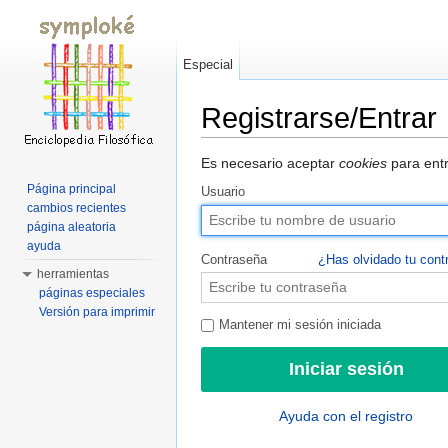
Especial
Registrarse/Entrar
Saltar a:
navegación
,
buscar
Es necesario aceptar
cookies
para entr
Página principal
Usuario
cambios recientes
página aleatoria
ayuda
Contraseña
¿Has olvidado tu cont
herramientas
páginas especiales
Versión para imprimir
Mantener mi sesión iniciada
Ayuda con el registro