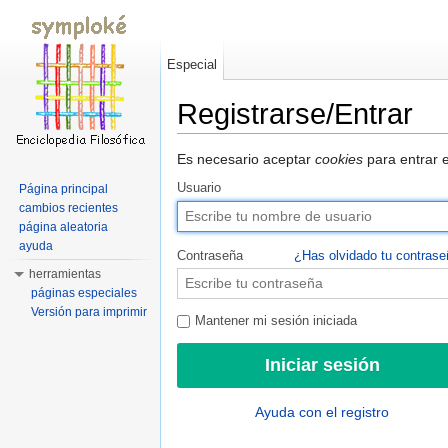
Especial
Registrarse/Entrar
Saltar a:
navegación
,
buscar
Es necesario aceptar
cookies
para entrar e
Usuario
Página principal
cambios recientes
página aleatoria
ayuda
Contraseña
¿Has olvidado tu contras
herramientas
páginas especiales
Versión para imprimir
Mantener mi sesión iniciada
Ayuda con el registro