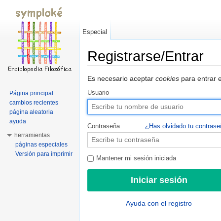
Especial
Registrarse/Entrar
Saltar a:
navegación
,
buscar
Es necesario aceptar
cookies
para entrar e
Usuario
Página principal
cambios recientes
página aleatoria
ayuda
Contraseña
¿Has olvidado tu contras
herramientas
páginas especiales
Versión para imprimir
Mantener mi sesión iniciada
Ayuda con el registro