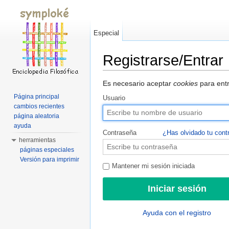
Especial
Registrarse/Entrar
Saltar a:
navegación
,
buscar
Es necesario aceptar
cookies
para entr
Página principal
Usuario
cambios recientes
página aleatoria
ayuda
Contraseña
¿Has olvidado tu cont
herramientas
páginas especiales
Versión para imprimir
Mantener mi sesión iniciada
Ayuda con el registro