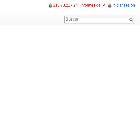
216.73.217.24
Informes de IP
Iniciar sesión