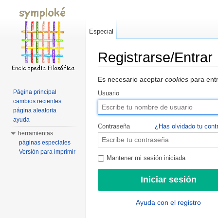
Especial
Registrarse/Entrar
Saltar a:
navegación
,
buscar
Es necesario aceptar
cookies
para entr
Página principal
Usuario
cambios recientes
página aleatoria
ayuda
Contraseña
¿Has olvidado tu cont
herramientas
páginas especiales
Versión para imprimir
Mantener mi sesión iniciada
Ayuda con el registro