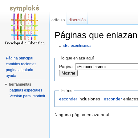
artículo
discusión
Páginas que enlazan
←
«Eurocentrismo»
Saltar a:
navegación
,
buscar
lo que enlaza aquí
Página principal
cambios recientes
Página:
página aleatoria
ayuda
herramientas
páginas especiales
Filtros
Versión para imprimir
esconder
inclusiones |
esconder
enlaces
Ninguna página enlaza aquí.