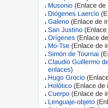
Musonio
(Enlace de 
Diógenes Laercio
(E
Galeno
(Enlace de i
San Justino
(Enlace 
Orígenes
(Enlace de
Mo-Tse
(Enlace de i
Simón de Tournai
(E
Claudio Guillermo d
enlaces
)
Hugo Grocio
(Enlace
Holótico
(Enlace de 
Cuerpo
(Enlace de i
Lenguaje-objeto
(Enl