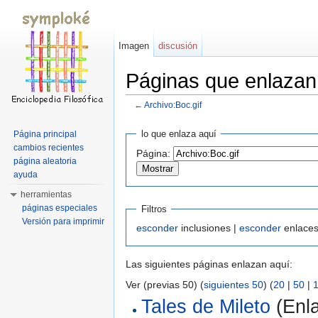
Imagen
discusión
Páginas que enlazan
←
Archivo:Boc.gif
Saltar a:
navegación
,
buscar
lo que enlaza aquí
Página principal
cambios recientes
Página:
página aleatoria
ayuda
herramientas
páginas especiales
Filtros
Versión para imprimir
esconder
inclusiones |
esconder
enlaces
Las siguientes páginas enlazan aquí:
Ver (previas 50) (
siguientes 50
) (
20
|
50
|
Tales de Mileto
(Enla