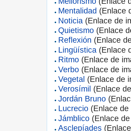
Meliorismo
(Enlace d
Mentalidad
(Enlace d
Noticia
(Enlace de i
Quietismo
(Enlace d
Reflexión
(Enlace de
Lingüística
(Enlace d
Ritmo
(Enlace de im
Verbo
(Enlace de im
Vegetal
(Enlace de i
Verosímil
(Enlace de
Jordán Bruno
(Enlac
Lucrecio
(Enlace de 
Jámblico
(Enlace de
Asclepíades
(Enlace