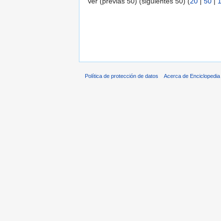
Ver (previas 50) (siguientes 50) (
20
|
50
|
Política de protección de datos
Acerca de Enciclopedi