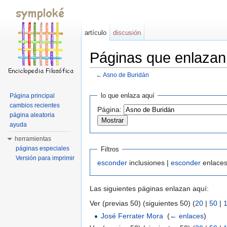
artículo
discusión
Páginas que enlazan
←
Asno de Buridán
Saltar a:
navegación
,
buscar
lo que enlaza aquí
Página principal
cambios recientes
Página:
página aleatoria
ayuda
herramientas
páginas especiales
Filtros
Versión para imprimir
esconder
inclusiones |
esconder
enlaces
Las siguientes páginas enlazan aquí:
Ver (previas 50) (siguientes 50) (
20
|
50
|
José Ferrater Mora
‎
(
← enlaces
)