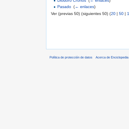
Diodoro Cronos
‎
(
← enlaces
)
Pasado
‎
(
← enlaces
)
Ver (previas 50) (siguientes 50) (
20
|
50
|
Política de protección de datos
Acerca de Enciclopedi