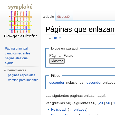
artículo
discusión
Páginas que enlazan
←
Futuro
Saltar a:
navegación
,
buscar
lo que enlaza aquí
Página principal
cambios recientes
Página:
página aleatoria
ayuda
herramientas
páginas especiales
Filtros
Versión para imprimir
esconder
inclusiones |
esconder
enlaces
Las siguientes páginas enlazan aquí:
Ver (previas 50) (siguientes 50) (
20
|
50
|
Felicidad
‎
(
← enlaces
)