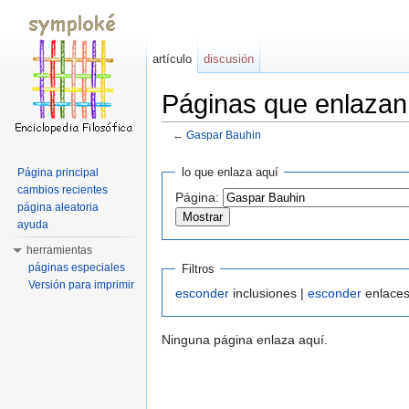
artículo
discusión
Páginas que enlaza
←
Gaspar Bauhin
Saltar a:
navegación
,
buscar
lo que enlaza aquí
Página principal
cambios recientes
Página:
página aleatoria
ayuda
herramientas
páginas especiales
Filtros
Versión para imprimir
esconder
inclusiones |
esconder
enlaces
Ninguna página enlaza aquí.