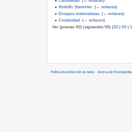
Causalidad
‎
(
← enlaces
)
Rodolfo Stammler
‎
(
← enlaces
)
Ensayos materialistas
‎
(
← enlaces
)
Creatividad
‎
(
← enlaces
)
Ver (previas 50) (siguientes 50) (
20
|
50
|
Política de protección de datos
Acerca de Enciclopedi