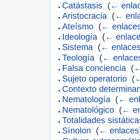
Catástasis
‎
(
← enla
Aristocracia
‎
(
← enl
Ateísmo
‎
(
← enlace
Ideología
‎
(
← enlac
Sistema
‎
(
← enlace
Teología
‎
(
← enlace
Falsa conciencia
‎
(
←
Sujeto operatorio
‎
(
←
Contexto determina
Nematología
‎
(
← en
Nematológico
‎
(
← en
Totalidades sistática
Sínolon
‎
(
← enlaces