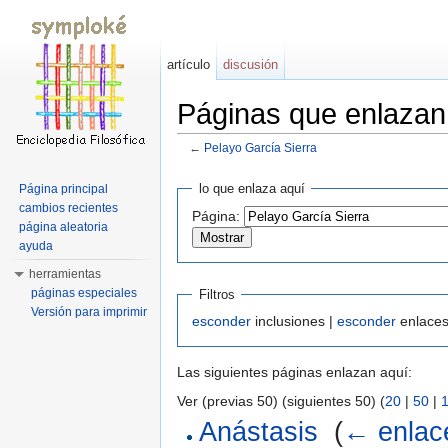
artículo
discusión
Páginas que enlazan
←
Pelayo García Sierra
Saltar a:
navegación
,
buscar
lo que enlaza aquí
Página principal
cambios recientes
Página:
página aleatoria
ayuda
herramientas
páginas especiales
Filtros
Versión para imprimir
esconder
inclusiones |
esconder
enlaces
Las siguientes páginas enlazan aquí:
Ver (previas 50) (siguientes 50) (
20
|
50
|
Anástasis
‎
(
← enlac