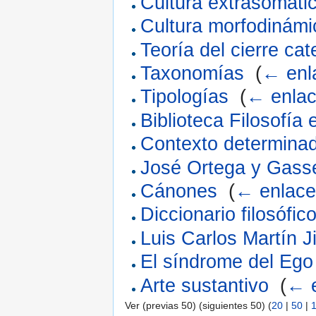
Cultura extrasomáti
Cultura morfodinámi
Teoría del cierre cat
Taxonomías
‎
(
← enl
Tipologías
‎
(
← enla
Biblioteca Filosofía
Contexto determina
José Ortega y Gass
Cánones
‎
(
← enlac
Diccionario filosófic
Luis Carlos Martín 
El síndrome del Ego
Arte sustantivo
‎
(
← 
Ver (previas 50) (siguientes 50) (
20
|
50
|