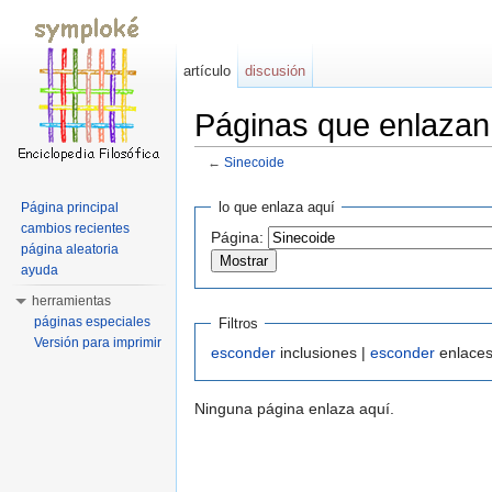
artículo
discusión
Páginas que enlazan
←
Sinecoide
Saltar a:
navegación
,
buscar
lo que enlaza aquí
Página principal
cambios recientes
Página:
página aleatoria
ayuda
herramientas
páginas especiales
Filtros
Versión para imprimir
esconder
inclusiones |
esconder
enlaces
Ninguna página enlaza aquí.