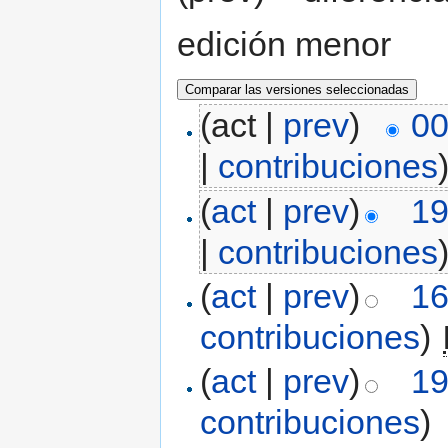
edición menor
(act |
prev
)
00
|
contribuciones
(
act
|
prev
)
19
|
contribuciones
(
act
|
prev
)
16
contribuciones
)
‎
(
act
|
prev
)
19
contribuciones
)