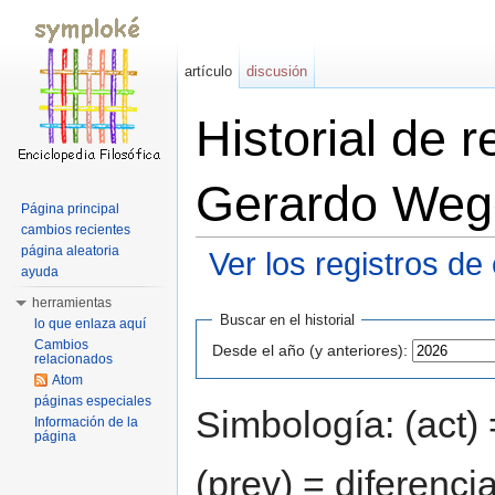
artículo
discusión
Historial de 
Gerardo Weg
Página principal
cambios recientes
página aleatoria
Ver los registros de
ayuda
Saltar a:
navegación
,
buscar
herramientas
Buscar en el historial
lo que enlaza aquí
Cambios
Desde el año (y anteriores):
relacionados
Atom
páginas especiales
Simbología: (act) 
Información de la
página
(prev) = diferenci