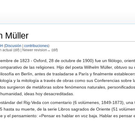
n Müller
GH
(
Discusión
|
contribuciones
)
n actual (dif) | Newer revision→ (dif)
embre de 1823 - Oxford, 28 de octubre de 1900) fue un filólogo, orienta
 comparativo de las religiones. Hijo del poeta Wilhelm Müller, obtuvo s
filosofía en Berlín, antes de trasladarse a París y finalmente establece
ilología y la mitología a través de obras como sus Conferencias sobre l
itos surgieron de metáforas sobre fenómenos naturales, personificados
a humanidad, ideas hoy desacreditadas.
n estándar del Rig-Veda con comentario (6 volúmenes, 1849-1873), un
75 hasta su muerte, de la serie Libros sagrados de Oriente (51 volúme
e y el pensamiento: «Pensar es hablar en voz baja. Hablar es pensar e