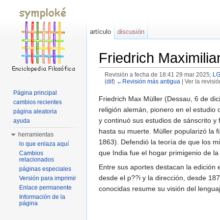
artículo
discusión
Friedrich Maximilia
Revisión a fecha de 18:41 29 mar 2025;
L
(
dif
)
←Revisión más antigua
| Ver la revisió
Saltar a:
navegación
,
buscar
Página principal
Friedrich Max Müller (Dessau, 6 de dici
cambios recientes
religión alemán, pionero en el estudio
página aleatoria
y continuó sus estudios de sánscrito y 
ayuda
hasta su muerte. Müller popularizó la f
herramientas
1863). Defendió la teoría de que los m
lo que enlaza aquí
que India fue el hogar primigenio de l
Cambios
relacionados
Entre sus aportes destacan la edició
páginas especiales
desde el p??i y la dirección, desde 18
Versión para imprimir
Enlace permanente
conocidas resume su visión del lenguaj
Información de la
página