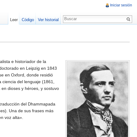
Iniciar sesión
Leer
Código
Ver historial
lista e historiador de la
u doctorado en Leipzig en 1843
rse en Oxford, donde residió
a ciencia del lenguaje (1861,
 en dioses y héroes, y sostuvo
a traducción del Dhammapada
nes). Una de sus frases más
n voz alta».